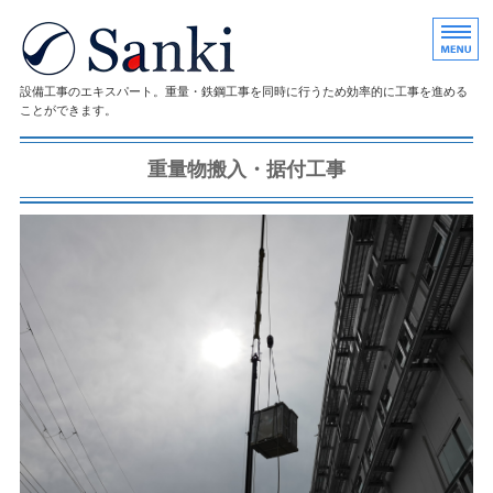
重量一式・鉄鋼一式の株式会社サ
設備工事のエキスパート。重量・鉄鋼工事を同時に行うため効率的に工事を進める
ことができます。
ホーム
重量物搬入・据付工事
会社概要
事業案内
施工実績
求人情報