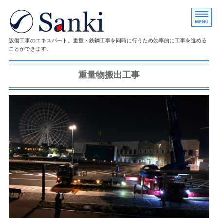
重量一式・鉄鋼一式の株式会社サ
設備工事のエキスパート。重量・鉄鋼工事を同時に行うため効率的に工事を進める
ことができます。
ホーム
重量物搬出工事
会社概要
事業案内
施工実績
求人情報